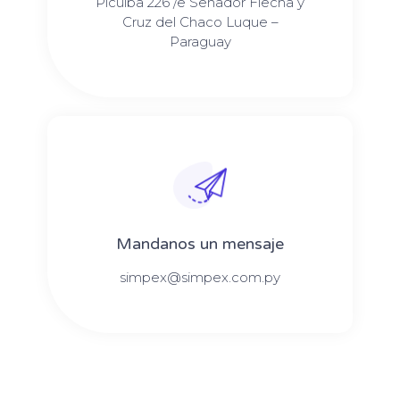
Picuiba 226 /e Senador Flecha y
Cruz del Chaco Luque –
Paraguay
Mandanos un mensaje
simpex@simpex.com.py